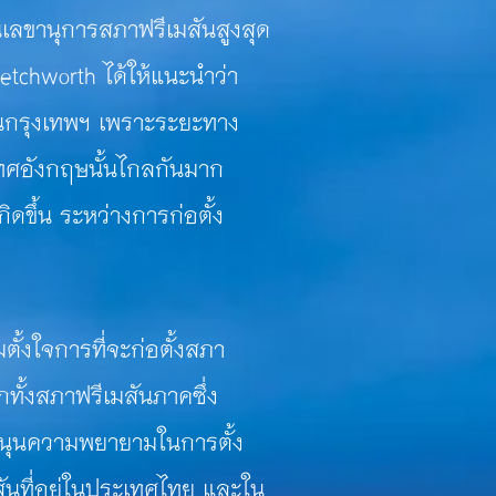
ขานุการสภาฟรีเมสันสูงสุด
etchworth ได้ให้แนะนำว่า
นในกรุงเทพฯ เพราะระยะทาง
ทศอังกฤษนั้นไกลกันมาก
ิดขึ้น ระหว่างการก่อตั้ง
ใจการที่จะก่อตั้งสภา
อีกทั้งสภาฟรีเมสันภาค
ซึ่ง
ับสนุนความพยายามในการตั้ง
ันที่อยู่ในประเทศไทย
และใน