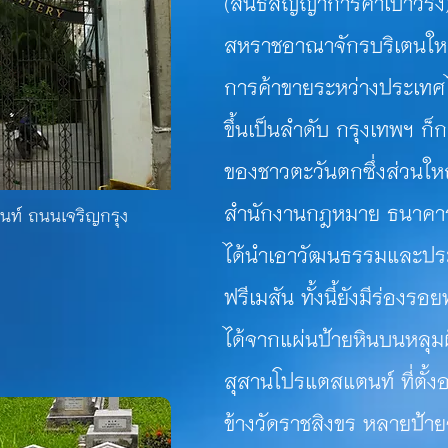
(สนธิสัญญาการค้าเบาว์ริง) 
สหราชอาณาจักรบริเตนใหญ
การค้าขายระหว่างประเทศไ
ขึ้นเป็นลำดับ กรุงเทพฯ ก็
ของชาวตะวันตกซึ่งส่วนใหญ
สำนักงานกฎหมาย ธนาคาร
นท์ ถนนเจริญกรุง
ได้นำเอาวัฒนธรรมและปร
ฟรีเมสัน ทั้งนี้ยังมีร่องร
ได้จากแผ่นป้ายหินบนหลุ
สุสานโปรแตสแตนท์ ที่ตั้ง
ข้างวัดราชสิงขร หลายป้ายจ