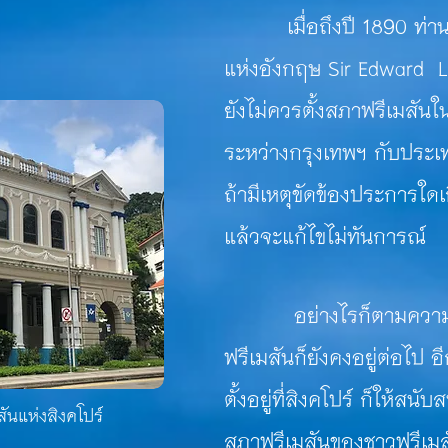
เมื่อถึงปี 1890 ท่านเล
แห่งอังกฤษ Sir Edward L
ยังไม่ควรตั้งสภาฟรีเมสั
ระหว่างกรุงเทพฯ กับประเ
ถ้ามีเหตุขัดข้องประการใดเก
แล้วจะแก้ไขไม่ทันการณ์
อย่างไรก็ตามความตั้ง
ฟรีเมสันก็ยังคงอยู่ต่อไป 
ตั้ง
อยู่
ที่สิงคโปร์ ก็ให้สน
นแห่งสิงคโปร์
สภาฟรีเมสันของชาวฟรีเมส