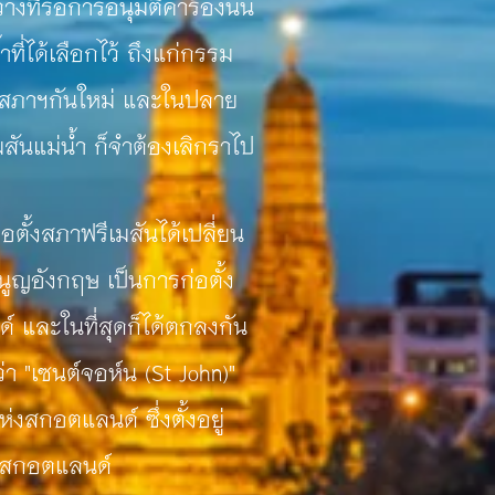
่รอการอนุมัติคำร้องนั้น
ี่ได้เลือกไว้ ถึงแก่กรรม
านสภาฯกันใหม่ และในปลาย
มสันแม่น้ำ ก็จำต้องเลิกราไป
งสภาฟรีเมสันได้เปลี่ยน
ูญอังกฤษ เป็นการก่อตั้ง
และในที่สุดก็ได้ตกลงกัน
้ว่า "เซนต์จอห์น (St John)"
่งสกอตแลนด์ ซึ่งตั้งอยู่
ศสกอตแลนด์