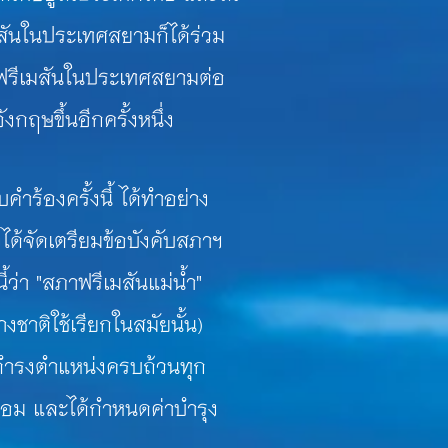
สันในประเทศสยามก็ได้ร่วม
ฟรีเมสันในประเทศสยามต่อ
งกฤษขึ้นอีกครั้งหนึ่ง
งครั้งนี้ ได้ทำอย่าง
้งได้จัดเตรียมข้อบังคับสภาฯ
ี้ว่า "สภาฟรีเมสันแม่น้ำ"
่างชาติใช้เรียกในสมัยนั้น)
ผู้ดำรงตำแหน่งครบถ้วนทุก
้อม และได้กำหนดค่าบำรุง