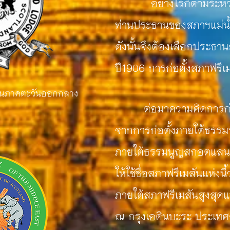
อย่างไรก็ตามระหว่างที
ท่านประธานของสภาฯแม่น้ำท
ดังนั้นจึงต้องเลือกประธ
ปี1906 การก่อตั้งสภาฟรีเ
สันภาคตะวันออกกลาง
ต่อมาความคิดการก่อตั้
จากการก่อตั้งภายใต้ธรรมน
ภายใต้ธรรมนูญสกอตแลนด์ 
ให้ใช้ชื่อสภาฟรีเมสันแห่งนี
ภายใต้สภาฟรีเมสันสูงสุดแห
ณ กรุงเอดินบะระ ประเท