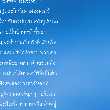
ซึ่งจัดทำขึ้นระหว่าง
่และไอร์แลนด์ส่งผลให้
ทยกับทวีปยุโรปเจริญเติบโต
กลายเป็นบ้านหลังที่สอง
่จะทำงานกับบริษัทเดินเรือ
 และบริษัทค้าขาย
พวกเขา
ะเพณีของเขามาด้วยรวมถึง
อยทางประวัติศาสตร์
ที่ทิ้งไว้เห็น
มฝังศพของ
ชาวตะวันตกที่
อยู่ริมถนนเจริญกรุง บริเวณ
ะมีเครื่องหมายฟรีเมสันอยู่