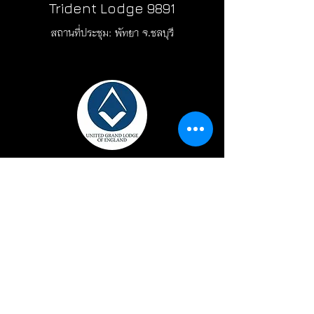
Trident Lodge 9891
สถานที่ประชุม: พัทยา จ.ชลบุรี
ไลท์ออฟสยาม
Light of Siam Lodge No. 1632
สถานที่ประชุม: จ.ภูเก็ต